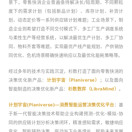
景下，零售快消企业普遍亟待解决长/短周期、不同颗粒
度下的需求计划（包括新品计划）、库存计划、补货计
划、动态定价等一系列供应链计划难题；工业场景下，制
造企业则希望打造不同交付模式下、多工厂生产调度系统
与柔性生产等经营系统，以解决最优生产计划、多工厂协
同、物料齐套等难题，实现最优产线产能规划、产供销协
同优化、危机场景精确快速响应以及最优化能耗策略等。
经过多年的技术与实践沉淀，杉数打造了面向零售快消的
决策优化新产品：
计划宇宙（Planiverse）
；以及面向
智能制造的决策优化新产品：
杉数数弈（LibraMind）
。
计划宇宙(Planiverse)—消费智能运营决策优化平台
：基
于新一代智能决策技术帮助企业构建预测-优化-模拟-协
同的供应链计划分析决策闭环，精准感知需求，敏捷响应
变化，智能辅助决策，驱动当下业务增长，赋能未来发展