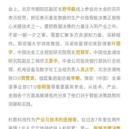
会上，北京市朝阳区副区长
舒毕磊
线上参会对大会的召开
表示祝贺，舒区表示激发数据的生产价值智能决策正是核
心关键技术之一，要把数据决策的力量注入到产业之中，
不是一朝一夕之事，需要汇聚多方资源和力量，深耕细
作。斯坦福大学讲席教授、冯诺依曼理论奖获得者
叶荫
宇
，中国冶金工业规划研究院院长
范铁军
，中国信息通信
研究院副总工程师
王爱华
，中金公司投资银行部执行总经
理、机电设备及数字化工业组负责人
吴占宇
，北京京港地
铁CIO
贺赞贤
，伽蓝集团副总裁
李敏
，微软（中国）全渠
道事业部CTO
徐明强
等重要嘉宾参会，从技术、产业、
金融各个方面高屋建瓴的分享了他们对于智能决策趋势的
洞察和实践。
杉数科技作为
产业与技术的连接者
，在过去7年里在两件
事情上扎扎实实地持续投入和积累：第一，
能够支撑决策