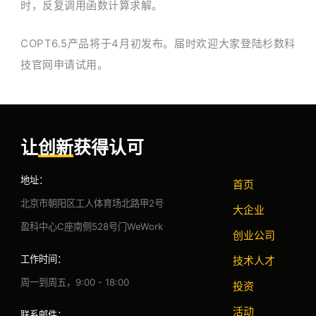
时，反复调用函数计算求解。
COPT6.5产品将于4月初发布。届时欢迎大家登陆杉数科
技官网申请试用。
让
创新
获得认可
地址：
首页
北京市朝阳区工人体育场北路甲2号
大企业
盈科中心C座南侧528号门WeWork
创业公司
工作时间：
技术人才
周一到周五，9:00 - 18:00
投资
活动
联系邮件：